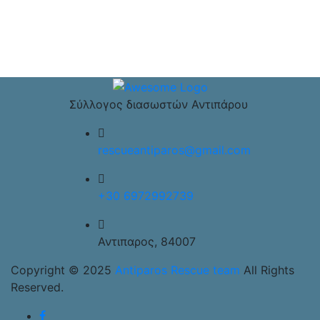
Σύλλογος διασωστών Αντιπάρου
rescueantiparos@gmail.com
+30 6972992739
Αντιπαρος, 84007
Copyright © 2025
Antiparos Rescue team
All Rights
Reserved.