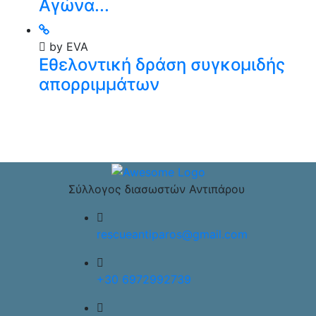
Αγώνα...
by EVA
Εθελοντική δράση συγκομιδής
απορριμμάτων
Σύλλογος διασωστών Αντιπάρου
rescueantiparos@gmail.com
+30 6972992739