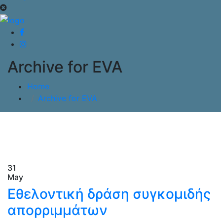
Archive for EVA
Home
Archive for EVA
31
May
Εθελοντική δράση συγκομιδής
απορριμμάτων